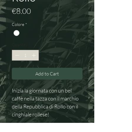
Price
€8.00
Colore
*
Quantity
*
Add to Cart
Inizia la giornata con un bel
caffè nella tazza con il marchio
della Repubblica di Rollo con il
cinghiale rollese!