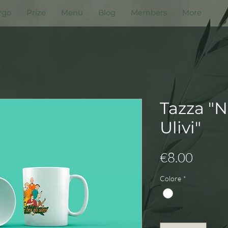
rgo
Prize
Menu
Blog
Members
More
Tazza "N
Ulivi"
Price
€8.00
Colore
*
Quantity
*