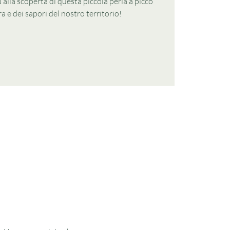
 alla scoperta di questa piccola perla a picco
a e dei sapori del nostro territorio!