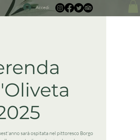
Accedi
erenda
l'Oliveta
2025
est'anno sarà ospitata nel pittoresco Borgo