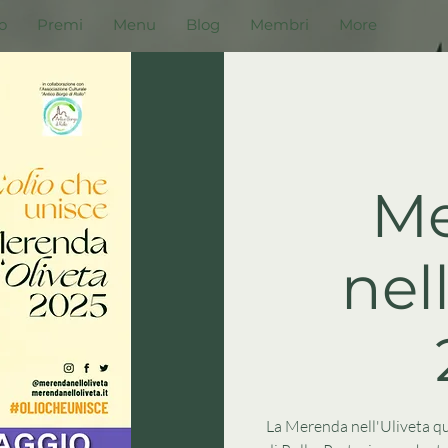
o
Premi
Menu
Blog
Membri
More
M
nel
La Merenda nell'Uliveta qu