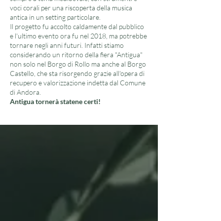
voci corali per una riscoperta della musica
antica in un setting particolare.
Il progetto fu accolto caldamente dal pubblico
e l'ultimo evento ora fu nel 2018, ma potrebbe
tornare negli anni futuri. Infatti stiamo
considerando un ritorno della fiera "Antigua"
non solo nel Borgo di Rollo ma anche al Borgo
Castello, che sta risorgendo grazie all'opera di
recupero e valorizzazione indetta dal Comune
di Andora.
Antigua tornerà statene certi!