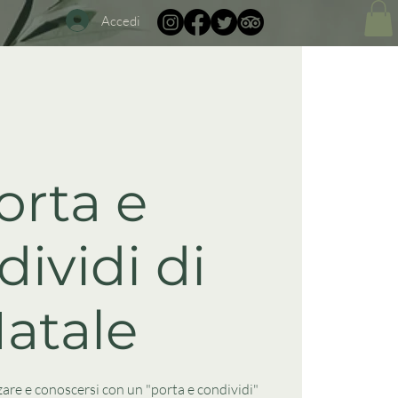
Accedi
orta e
ividi di
atale
zare e conoscersi con un "porta e condividi"