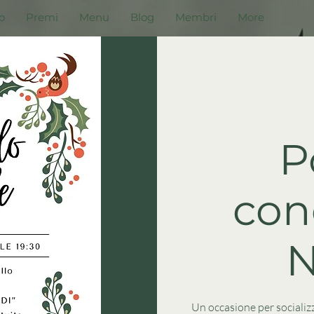
o
Premi
Menu
Blog
Membri
More
P
cond
N
Un occasione per socializ