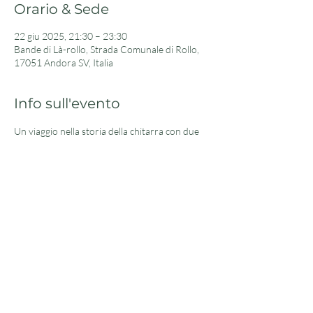
Orario & Sede
22 giu 2025, 21:30 – 23:30
Bande di Là-rollo, Strada Comunale di Rollo,
17051 Andora SV, Italia
Info sull'evento
Un viaggio nella storia della chitarra con due 
artisti liguri eccezionali: Mauro Vero e Paolo 
Ballardini. Una conversazione musicale 
all'insegna dell'evoluzione dello strumento più 
conosciuto ed amato. Il tutto sotto gli ulivi del 
Borgo di Rollo durante la storica Festa delle 
Erbe!
Sito ufficiale dell'Associazione, i contenuti e i marchi
sono soggetti a copyright