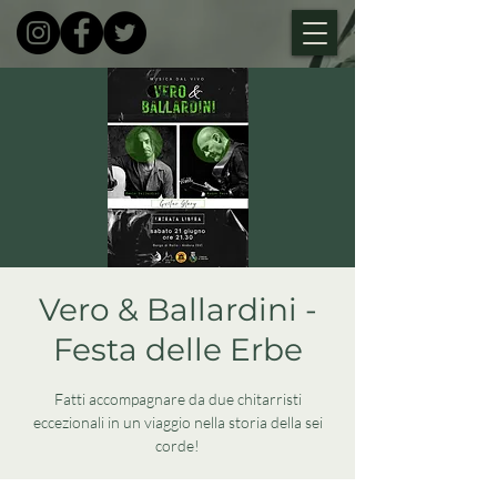
Vero & Ballardini -
Festa delle Erbe
Fatti accompagnare da due chitarristi
eccezionali in un viaggio nella storia della sei
corde!